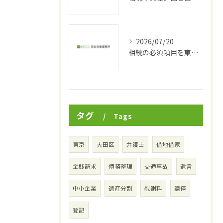
2026/07/20
相続の必須項目を東京都品川区東中延で正確に進めるための完全ガイド
タグ
Tags
東京
大田区
弁護士
借地借家
金銭請求
債務整理
交通事故
遺言
中小企業
遺産分割
慰謝料
調停
登記