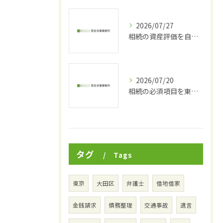
2026/07/27
相続の資産評価を自力で正確に行うための実践手順と固定資産税評価額・路線価の活用法
2026/07/20
相続の必須項目を東京都品川区東中延で正確に進めるための完全ガイド
タグ
Tags
東京
大田区
弁護士
借地借家
金銭請求
債務整理
交通事故
遺言