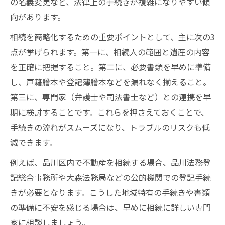
の名義変更など、法律上の手続きが複雑になりやすい傾
相続でよくあるトラブルとその回避ポイン
向があります。
ト
相続を簡略化するための重要ポイントとして、主に次の3
品川区で相続相談できる窓口の選び方を解
点が挙げられます。第一に、相続人の範囲と遺産の内容
説
を正確に把握すること。第二に、必要書類を早めに準備
手間なく進める相続手続きのポイント
し、戸籍謄本や登記簿謄本などを漏れなく揃えること。
相続手続きの流れと手間を減らす工夫の解
第三に、専門家（弁護士や司法書士など）との連携を早
説
期に検討することです。これらを押さえておくことで、
相続書類の取得を効率化する具体的な方法
手続きの流れがスムーズになり、トラブルのリスクも低
相続でよく使われる区役所サービスの活用
減できます。
術
例えば、品川区内で不動産を相続する場合、品川法務登
登記簿謄本や地番図の取得を簡単にするコ
記総合事務所や大森法務局などの公的機関での登記手続
ツ
きが必要となります。こうした地域特有の手続きや書類
相続登記をスピーディに終えるためのポイ
の準備に不安を感じる場合は、早めに相続に詳しい専門
ント
家に相談しましょう。