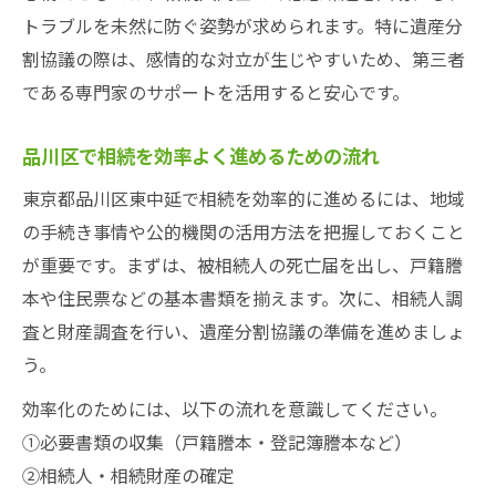
トラブルを未然に防ぐ姿勢が求められます。特に遺産分
区役所や法務局を利用した相談方法の紹介
割協議の際は、感情的な対立が生じやすいため、第三者
相続相談で注意したいトラブル回避策
である専門家のサポートを活用すると安心です。
資産継承を安心して進めるための秘訣
相続で資産継承を成功させるための心得
品川区で相続を効率よく進めるための流れ
相続を安心して進めるための注意点まとめ
東京都品川区東中延で相続を効率的に進めるには、地域
相続でよくある不安を解消するアドバイス
の手続き事情や公的機関の活用方法を把握しておくこと
資産を守るための相続手続き最適化の方法
が重要です。まずは、被相続人の死亡届を出し、戸籍謄
相続後も安心を保つための実践的準備術
本や住民票などの基本書類を揃えます。次に、相続人調
査と財産調査を行い、遺産分割協議の準備を進めましょ
う。
効率化のためには、以下の流れを意識してください。
①必要書類の収集（戸籍謄本・登記簿謄本など）
②相続人・相続財産の確定