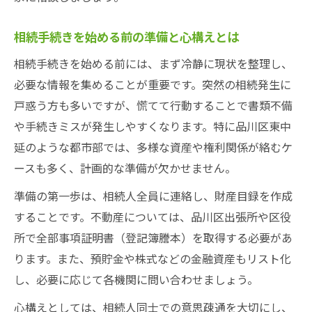
効率よく相続を進める実践的な方法
相続手続きを効率化する最新の取り組みを
相続手続きを始める前の準備と心構えとは
紹介
相続手続きを始める前には、まず冷静に現状を整理し、
全部事項証明書を活用した相続効率化の方
必要な情報を集めることが重要です。突然の相続発生に
法
戸惑う方も多いですが、慌てて行動することで書類不備
相続の手続きを一括で進めるためのポイン
や手続きミスが発生しやすくなります。特に品川区東中
ト
延のような都市部では、多様な資産や権利関係が絡むケ
ースも多く、計画的な準備が欠かせません。
専門家のサポートで相続を迅速に進めるコ
ツ
準備の第一歩は、相続人全員に連絡し、財産目録を作成
相続に必要な書類を漏れなく準備する方法
することです。不動産については、品川区出張所や区役
所で全部事項証明書（登記簿謄本）を取得する必要があ
相続の相談先選びで注意したい点
ります。また、預貯金や株式などの金融資産もリスト化
相続相談先を選ぶ際に確認すべきポイント
し、必要に応じて各機関に問い合わせましょう。
品川区の相談窓口の違いと選び方のコツ
心構えとしては、相続人同士での意思疎通を大切にし、
相続で頼れる専門家の特徴と選定基準