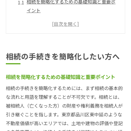
相続を簡略化するための基礎知識と重要ポ
イント
相続手続きを始める前の準備と心構えとは
品川区で相続を効率よく進めるための流れ
相続の専門家に相談するべきタイミングの
見極め方
相続の手続きを簡略化したい方へ
相続手続きの負担を減らす実践的なコツを
紹介
相続を簡略化するための基礎知識と重要ポイント
東京都品川区東中延の相続簡素化のコツ
品川区で相続を簡単に進めるための具体策
相続の手続きを簡略化するためには、まず相続の基本的
な流れと用語を理解することが不可欠です。相続とは、
相続手続きで利用できる区役所のサポート
被相続人（亡くなった方）の財産や権利義務を相続人が
活用法
引き継ぐことを指します。東京都品川区東中延のような
品川区の登記や謄本取得をスムーズに行う
不動産価値が高いエリアでは、土地や建物の評価や登記
方法